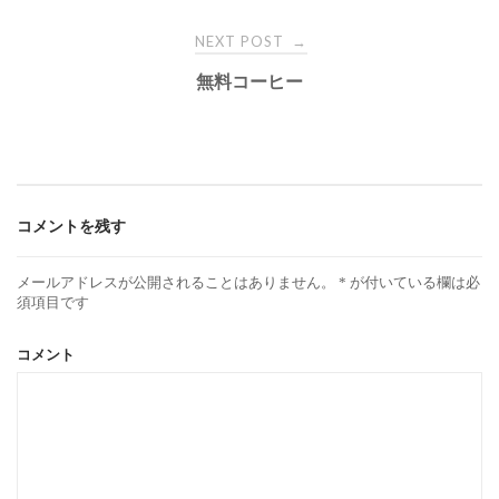
o
NEXT POST
→
s
無料コーヒー
t
n
コメントを残す
a
メールアドレスが公開されることはありません。
*
が付いている欄は必
v
須項目です
コメント
i
g
a