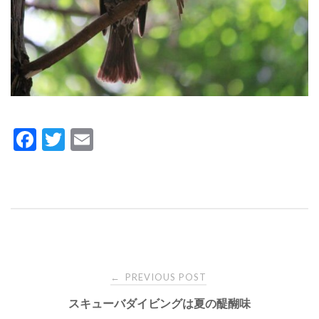
Fa
T
E
ce
wi
m
bo
tte
ail
ok
r
PREVIOUS POST
←
P
スキューバダイビングは夏の醍醐味