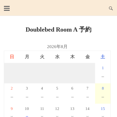
Skip
to
content
Doublebed Room A 予約
2026年8月
日
月
火
水
木
金
土
1
－
2
3
4
5
6
7
8
－
－
－
－
－
－
－
9
10
11
12
13
14
15